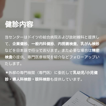
健診内容
当センターはドイツの総合病院および放射線科と提携し
て、
企業健診、一般内科健診
、
内視鏡検査、乳がん検診
などを日本語で行っております。また必要な場合は
精密
検査
の提供、専門医療機関を紹介などフォローアップい
たします。
＊
外部の専門機関（専門医）に委託して
乳幼児/小児健
診・婦人科検診・眼科検診
も提供しています。