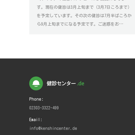
す。現在の健診は3月上旬まで（3月7日ころまで）
を予定しています。その次の健診は7月半ばころか
ら9月上旬までになる予定です。ご迷惑をお…
Phone:
02303-3322-499
Email:
info@kenshincenter.de